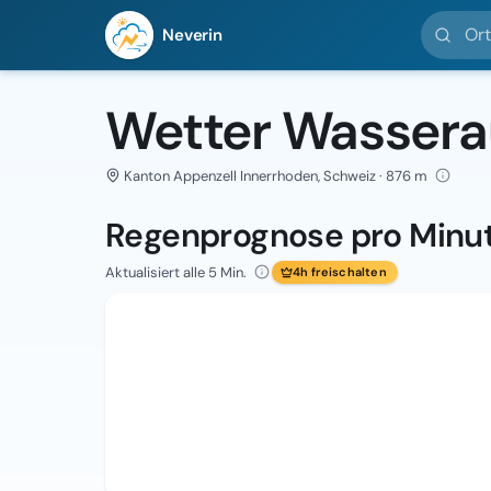
Ort suc
Neverin
Wetter Wasser
Kanton Appenzell Innerrhoden, Schweiz · 876 m
Regenprognose pro Minu
Aktualisiert alle 5 Min.
4h freischalten