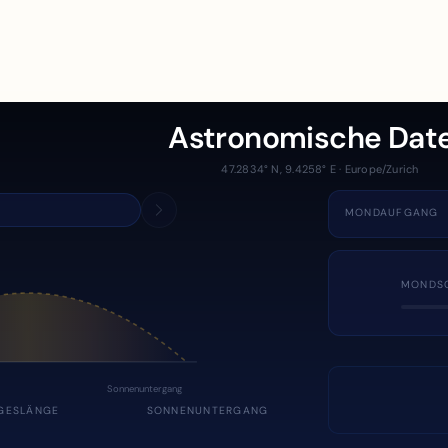
Astronomische Dat
47.2834° N, 9.4258° E · Europe/Zurich
MONDAUFGANG
MONDS
Sonnenuntergang
GESLÄNGE
SONNENUNTERGANG