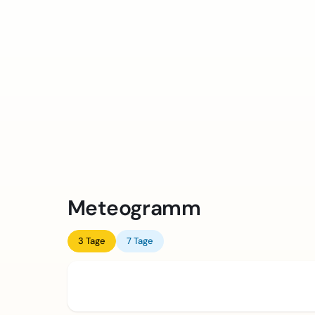
Meteogramm
3 Tage
7 Tage