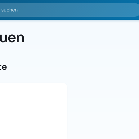
hen
auen
te