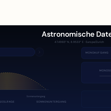
Astronomische Dat
47.4965° N, 8.9533° E · Europe/Zurich
MONDAUFGANG
MONDS
Sonnenuntergang
GESLÄNGE
SONNENUNTERGANG