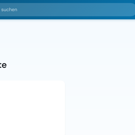
hen
te