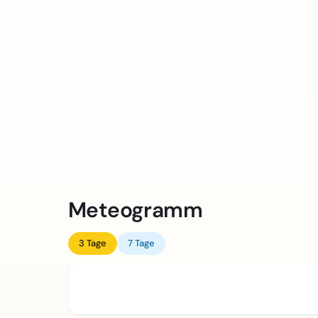
Meteogramm
3 Tage
7 Tage