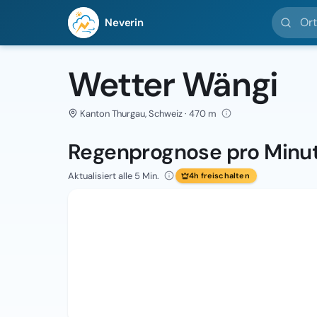
Ort suc
Neverin
Wetter Wängi
Kanton Thurgau, Schweiz · 470 m
Regenprognose pro Minu
Aktualisiert alle 5 Min.
4h freischalten