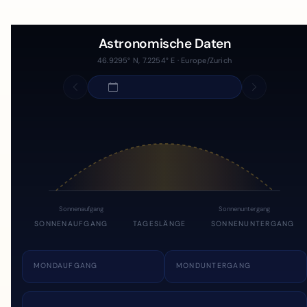
Astronomische Daten
46.9295° N, 7.2254° E · Europe/Zurich
Sonnenaufgang
Sonnenuntergang
SONNENAUFGANG
TAGESLÄNGE
SONNENUNTERGANG
MONDAUFGANG
MONDUNTERGANG