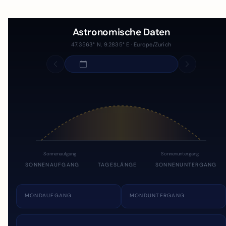
Astronomische Daten
47.3563° N, 9.2835° E · Europe/Zurich
Sonnenaufgang
Sonnenuntergang
SONNENAUFGANG
TAGESLÄNGE
SONNENUNTERGANG
MONDAUFGANG
MONDUNTERGANG