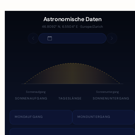
Astronomische Daten
46.8092° N, 6.5504° E · Europe/Zurich
Sonnenaufgang
Sonnenuntergang
SONNENAUFGANG
TAGESLÄNGE
SONNENUNTERGANG
MONDAUFGANG
MONDUNTERGANG