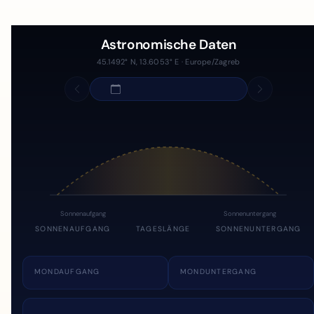
Astronomische Daten
45.1492° N, 13.6053° E · Europe/Zagreb
Sonnenaufgang
Sonnenuntergang
SONNENAUFGANG
TAGESLÄNGE
SONNENUNTERGANG
MONDAUFGANG
MONDUNTERGANG