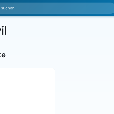
hen
il
te