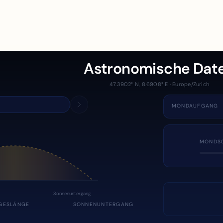
Astronomische Dat
47.3902° N, 8.6908° E · Europe/Zurich
MONDAUFGANG
MONDS
Sonnenuntergang
GESLÄNGE
SONNENUNTERGANG