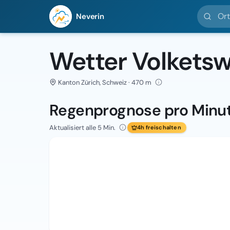
Ort suc
Neverin
Wetter Volketsw
Kanton Zürich, Schweiz · 470 m
Regenprognose pro Minu
Aktualisiert alle 5 Min.
4h freischalten