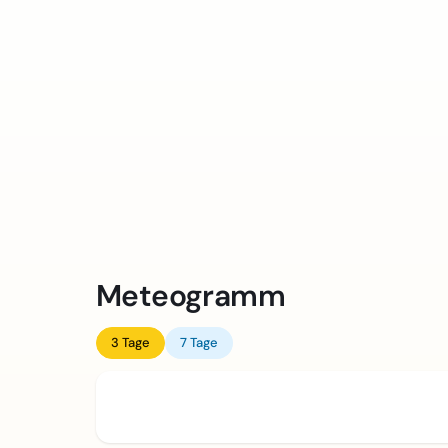
Meteogramm
3 Tage
7 Tage