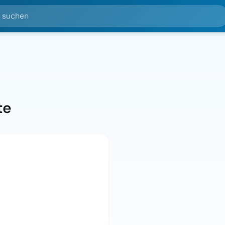
hen
te