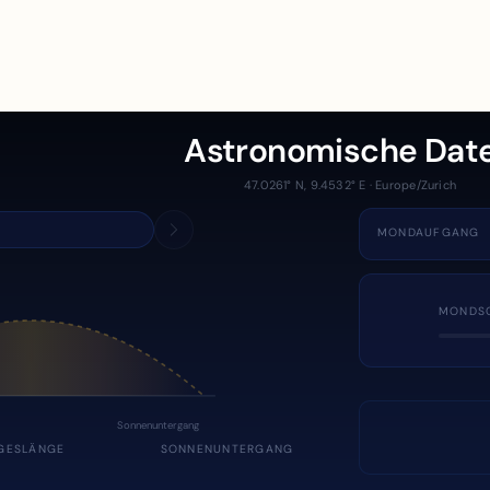
Astronomische Dat
47.0261° N, 9.4532° E · Europe/Zurich
MONDAUFGANG
MONDS
Sonnenuntergang
GESLÄNGE
SONNENUNTERGANG