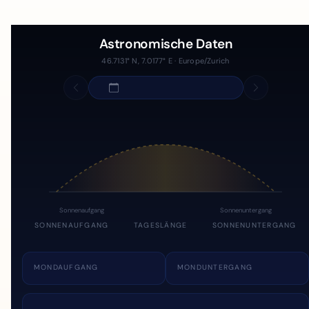
Astronomische Daten
46.7131° N, 7.0177° E · Europe/Zurich
Sonnenaufgang
Sonnenuntergang
SONNENAUFGANG
TAGESLÄNGE
SONNENUNTERGANG
MONDAUFGANG
MONDUNTERGANG