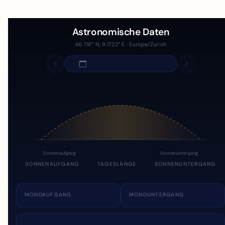
Astronomische Daten
46.718° N, 9.1722° E · Europe/Zurich
Sonnenaufgang
Sonnenuntergang
SONNENAUFGANG
TAGESLÄNGE
SONNENUNTERGANG
MONDAUFGANG
MONDUNTERGANG