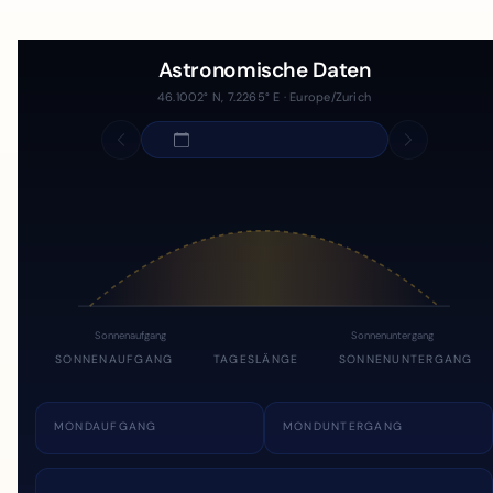
Astronomische Daten
46.1002° N, 7.2265° E · Europe/Zurich
Sonnenaufgang
Sonnenuntergang
SONNENAUFGANG
TAGESLÄNGE
SONNENUNTERGANG
MONDAUFGANG
MONDUNTERGANG