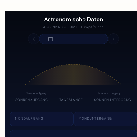
Astronomische Daten
46.6891° N, 6.3894° E · Europe/Zurich
Sonnenaufgang
Sonnenuntergang
SONNENAUFGANG
TAGESLÄNGE
SONNENUNTERGANG
MONDAUFGANG
MONDUNTERGANG