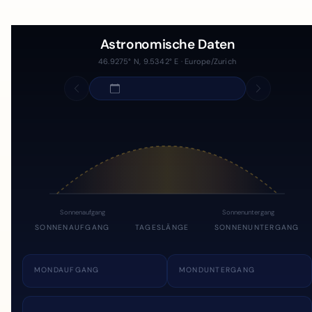
Astronomische Daten
46.9275° N, 9.5342° E · Europe/Zurich
Sonnenaufgang
Sonnenuntergang
SONNENAUFGANG
TAGESLÄNGE
SONNENUNTERGANG
MONDAUFGANG
MONDUNTERGANG