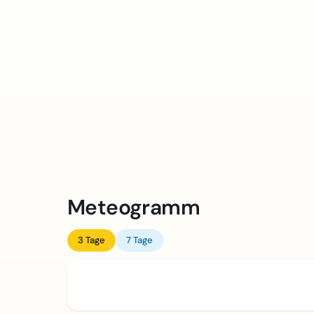
Meteogramm
3 Tage
7 Tage