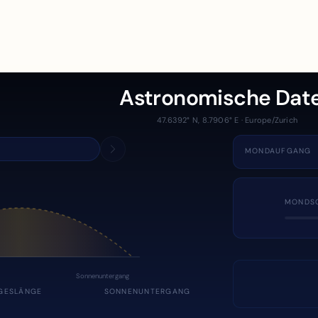
Astronomische Dat
47.6392° N, 8.7906° E · Europe/Zurich
MONDAUFGANG
MONDS
Sonnenuntergang
GESLÄNGE
SONNENUNTERGANG