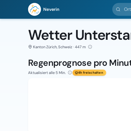
Ort suc
Neverin
Wetter Unters
Kanton Zürich, Schweiz · 447 m
Regenprognose pro Minu
Aktualisiert alle 5 Min.
4h freischalten