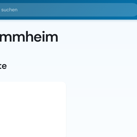
hen
tammheim
te