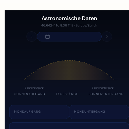
Astronomische Daten
46.6424° N, 8.084° E · Europe/Zurich
Sonnenaufgang
Sonnenuntergang
SONNENAUFGANG
TAGESLÄNGE
SONNENUNTERGANG
MONDAUFGANG
MONDUNTERGANG