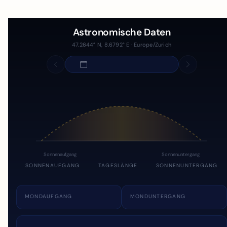
Astronomische Daten
47.2644° N, 8.6792° E · Europe/Zurich
Sonnenaufgang
Sonnenuntergang
SONNENAUFGANG
TAGESLÄNGE
SONNENUNTERGANG
MONDAUFGANG
MONDUNTERGANG