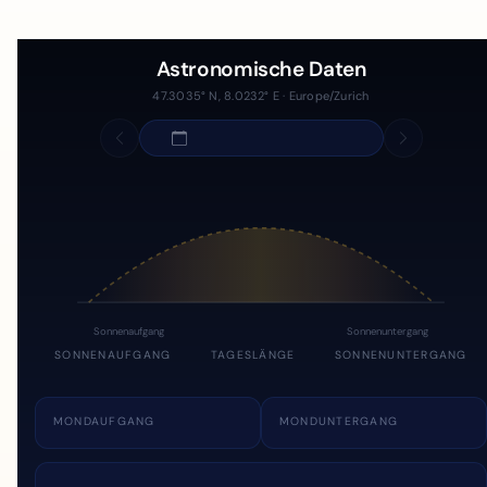
Astronomische Daten
47.3035° N, 8.0232° E · Europe/Zurich
Sonnenaufgang
Sonnenuntergang
SONNENAUFGANG
TAGESLÄNGE
SONNENUNTERGANG
MONDAUFGANG
MONDUNTERGANG