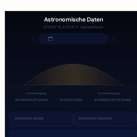
Astronomische Daten
47.2367° N, 8.7573° E · Europe/Zurich
Sonnenaufgang
Sonnenuntergang
SONNENAUFGANG
TAGESLÄNGE
SONNENUNTERGANG
MONDAUFGANG
MONDUNTERGANG