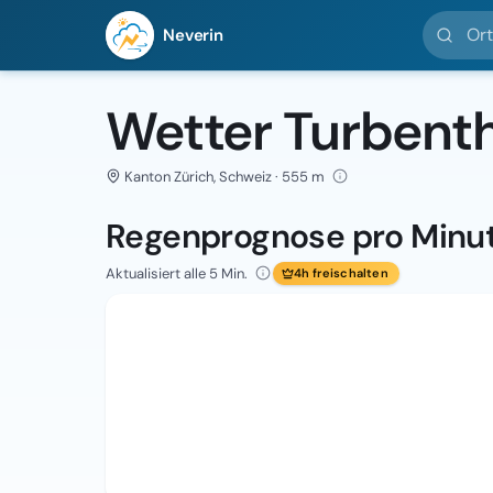
Ort suc
Neverin
Wetter Turbenth
Kanton Zürich, Schweiz · 555 m
Regenprognose pro Minu
Aktualisiert alle 5 Min.
4h freischalten