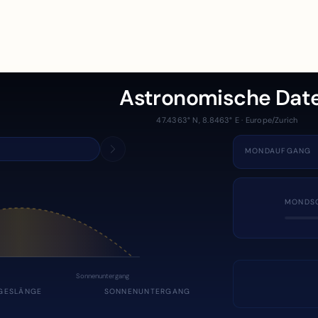
Astronomische Dat
47.4363° N, 8.8463° E · Europe/Zurich
MONDAUFGANG
MONDS
Sonnenuntergang
GESLÄNGE
SONNENUNTERGANG