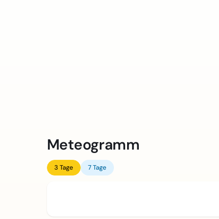
Meteogramm
3 Tage
7 Tage