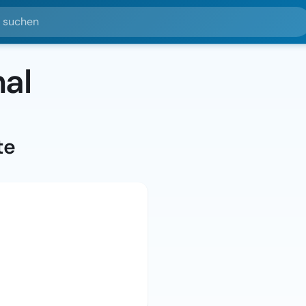
hen
al
te