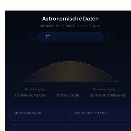
Astronomische Daten
45.8936° N, 17.3956° E · Europe/Zagreb
Sonnenaufgang
Sonnenuntergang
SONNENAUFGANG
TAGESLÄNGE
SONNENUNTERGANG
MONDAUFGANG
MONDUNTERGANG