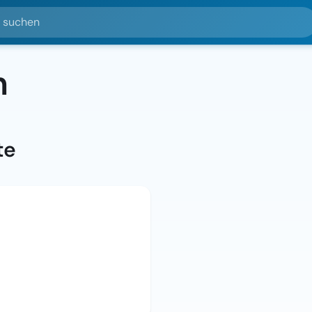
hen
n
te