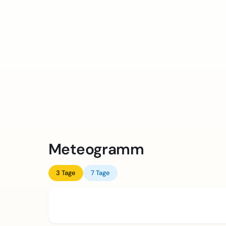
Meteogramm
3 Tage
7 Tage