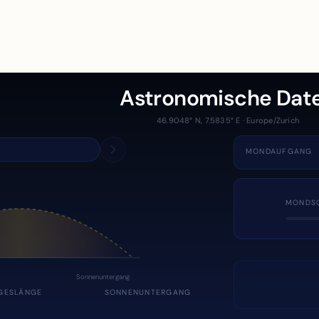
Astronomische Dat
46.9048° N, 7.5835° E · Europe/Zurich
MONDAUFGANG
MONDS
Sonnenuntergang
GESLÄNGE
SONNENUNTERGANG