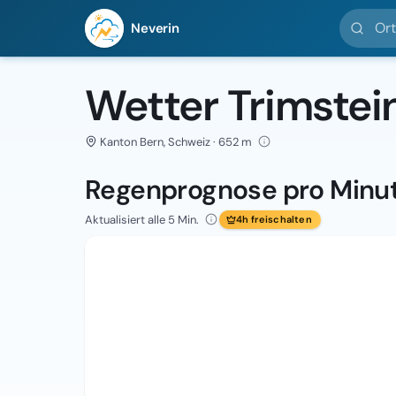
Ort suc
Neverin
Wetter Trimstei
Kanton Bern, Schweiz · 652 m
Regenprognose pro Minu
Aktualisiert alle 5 Min.
4h freischalten