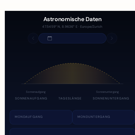
Astronomische Daten
47.5459° N, 8.9636° E · Europe/Zurich
Sonnenaufgang
Sonnenuntergang
SONNENAUFGANG
TAGESLÄNGE
SONNENUNTERGANG
MONDAUFGANG
MONDUNTERGANG