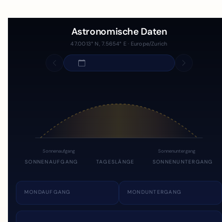
Astronomische Daten
47.0013° N, 7.5654° E · Europe/Zurich
Sonnenaufgang
Sonnenuntergang
SONNENAUFGANG
TAGESLÄNGE
SONNENUNTERGANG
MONDAUFGANG
MONDUNTERGANG