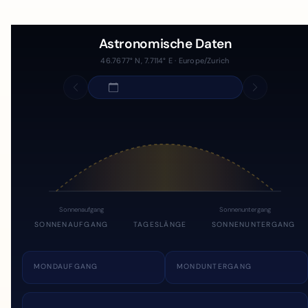
Astronomische Daten
46.7677° N, 7.7114° E · Europe/Zurich
Sonnenaufgang
Sonnenuntergang
SONNENAUFGANG
TAGESLÄNGE
SONNENUNTERGANG
MONDAUFGANG
MONDUNTERGANG