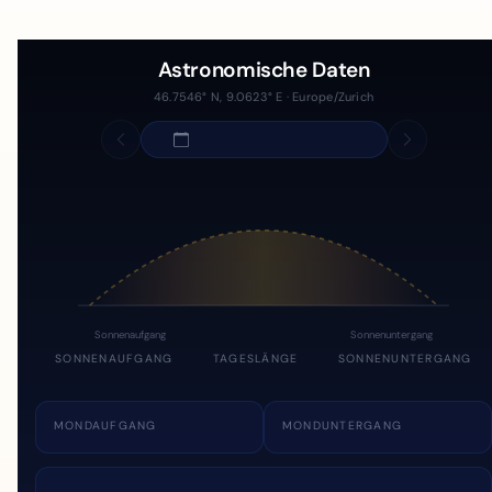
Astronomische Daten
46.7546° N, 9.0623° E · Europe/Zurich
Sonnenaufgang
Sonnenuntergang
SONNENAUFGANG
TAGESLÄNGE
SONNENUNTERGANG
MONDAUFGANG
MONDUNTERGANG