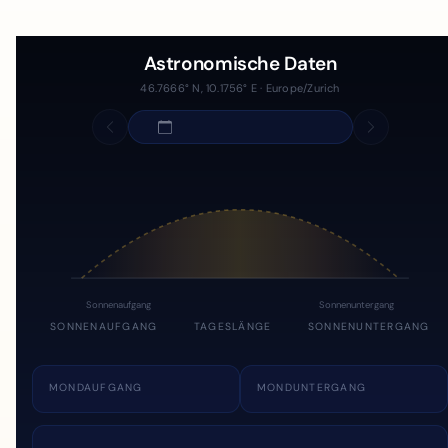
Astronomische Daten
46.7666° N, 10.1756° E · Europe/Zurich
Sonnenaufgang
Sonnenuntergang
SONNENAUFGANG
TAGESLÄNGE
SONNENUNTERGANG
MONDAUFGANG
MONDUNTERGANG