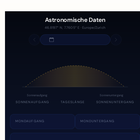
Astronomische Daten
46.8197° N, 7.7605° E · Europe/Zurich
Sonnenaufgang
Sonnenuntergang
SONNENAUFGANG
TAGESLÄNGE
SONNENUNTERGANG
MONDAUFGANG
MONDUNTERGANG