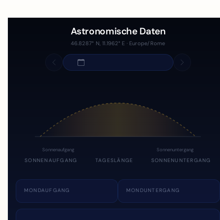
Astronomische Daten
46.8287° N, 11.1962° E · Europe/Rome
Sonnenaufgang
Sonnenuntergang
SONNENAUFGANG
TAGESLÄNGE
SONNENUNTERGANG
MONDAUFGANG
MONDUNTERGANG