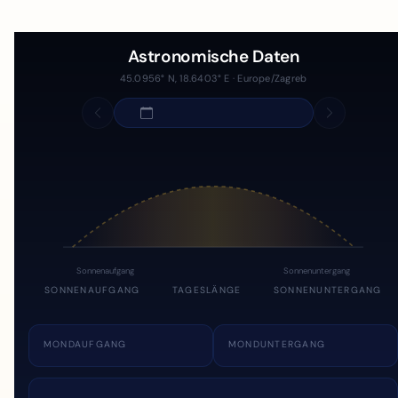
Astronomische Daten
45.0956° N, 18.6403° E · Europe/Zagreb
Sonnenaufgang
Sonnenuntergang
SONNENAUFGANG
TAGESLÄNGE
SONNENUNTERGANG
MONDAUFGANG
MONDUNTERGANG