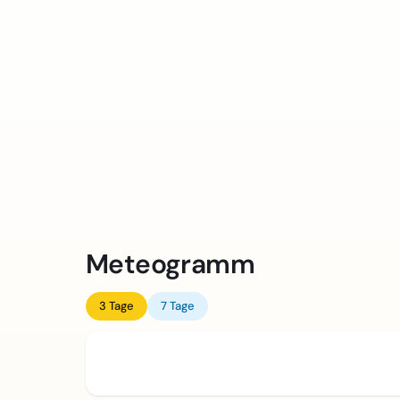
Meteogramm
3 Tage
7 Tage