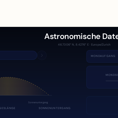
Astronomische Dat
46.7306° N, 8.4276° E · Europe/Zurich
MONDAUFGANG
MONDS
Sonnenuntergang
GESLÄNGE
SONNENUNTERGANG