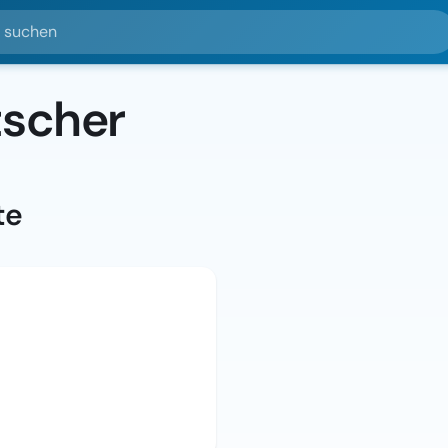
hen
tscher
te