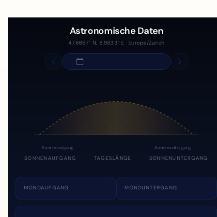
Astronomische Daten
47.6667° N, 8.9833° E · Europe/Zurich
Sonnenaufgang
Sonnenuntergang
SONNENAUFGANG
TAGESLÄNGE
SONNENUNTERGANG
MONDAUFGANG
MONDUNTERGANG