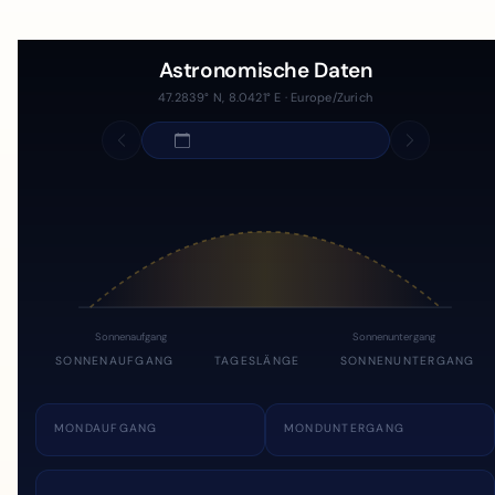
Astronomische Daten
47.2839° N, 8.0421° E · Europe/Zurich
Sonnenaufgang
Sonnenuntergang
SONNENAUFGANG
TAGESLÄNGE
SONNENUNTERGANG
MONDAUFGANG
MONDUNTERGANG