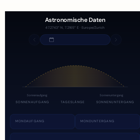
Astronomische Daten
47.2743° N, 7.2165° E · Europe/Zurich
Sonnenaufgang
Sonnenuntergang
SONNENAUFGANG
TAGESLÄNGE
SONNENUNTERGANG
MONDAUFGANG
MONDUNTERGANG