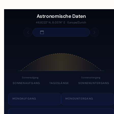
Astronomische Daten
46.8222° N, 8.0374° E · Europe/Zurich
Sonnenaufgang
Sonnenuntergang
SONNENAUFGANG
TAGESLÄNGE
SONNENUNTERGANG
MONDAUFGANG
MONDUNTERGANG