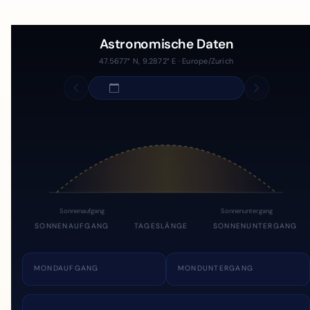
Astronomische Daten
47.5677° N, 9.2872° E · Europe/Zurich
Sonnenaufgang
Sonnenuntergang
SONNENAUFGANG
TAGESLÄNGE
SONNENUNTERGANG
MONDAUFGANG
MONDUNTERGANG