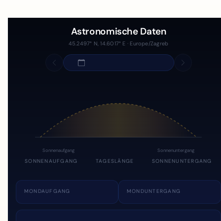
Astronomische Daten
45.2497° N, 14.6017° E · Europe/Zagreb
Sonnenaufgang
Sonnenuntergang
SONNENAUFGANG
TAGESLÄNGE
SONNENUNTERGANG
MONDAUFGANG
MONDUNTERGANG