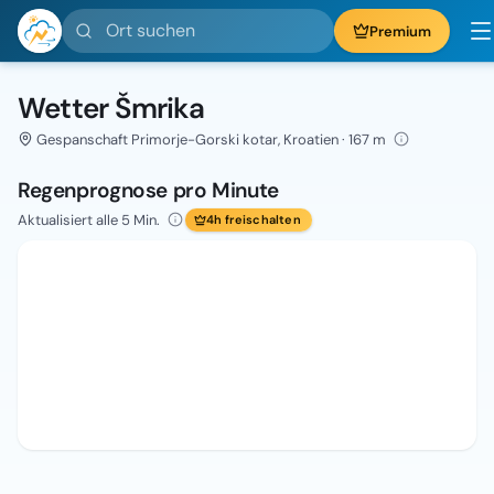
Ort suchen
Premium
Wetter Šmrika
Gespanschaft Primorje-Gorski kotar, Kroatien · 167 m
Regenprognose pro Minute
Aktualisiert alle 5 Min.
4h freischalten