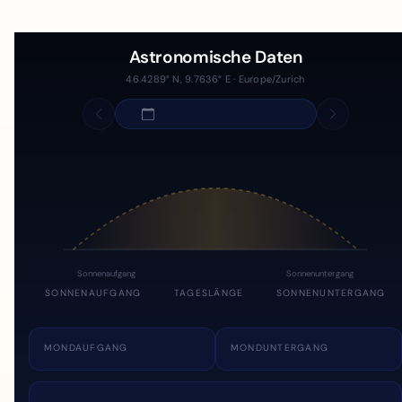
Astronomische Daten
46.4289° N, 9.7636° E · Europe/Zurich
Sonnenaufgang
Sonnenuntergang
SONNENAUFGANG
TAGESLÄNGE
SONNENUNTERGANG
MONDAUFGANG
MONDUNTERGANG