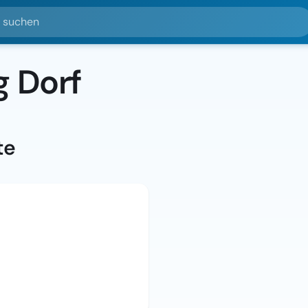
hen
g Dorf
te