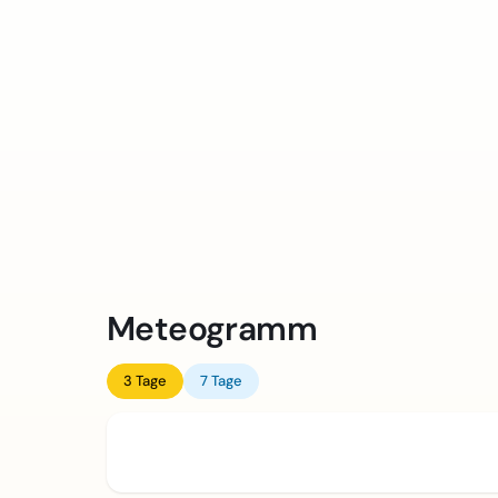
Meteogramm
3 Tage
7 Tage