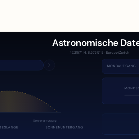
Astronomische Dat
47.2157° N, 8.5735° E · Europe/Zurich
MONDAUFGANG
MONDS
Sonnenuntergang
GESLÄNGE
SONNENUNTERGANG