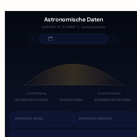
Astronomische Daten
46.8488° N, 10.0969° E · Europe/Vienna
Sonnenaufgang
Sonnenuntergang
SONNENAUFGANG
TAGESLÄNGE
SONNENUNTERGANG
MONDAUFGANG
MONDUNTERGANG