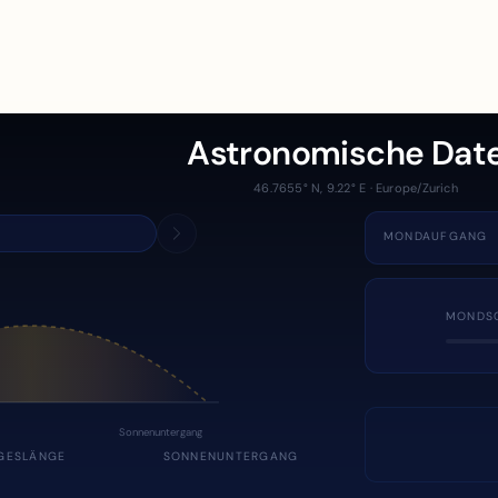
Astronomische Dat
46.7655° N, 9.22° E · Europe/Zurich
MONDAUFGANG
MONDS
Sonnenuntergang
GESLÄNGE
SONNENUNTERGANG