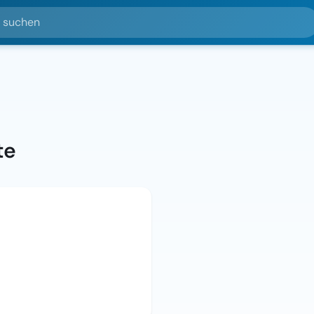
hen
te