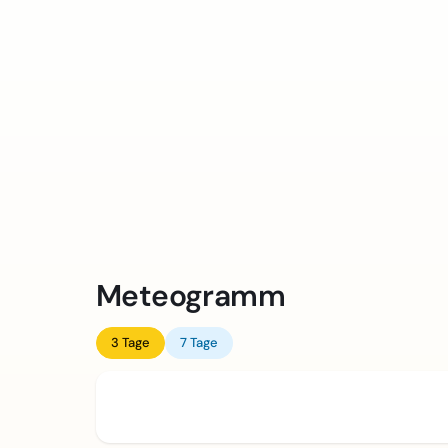
Meteogramm
3 Tage
7 Tage