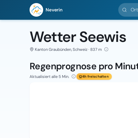
Ort suc
Neverin
Wetter Seewis
Kanton Graubünden, Schweiz · 837 m
Regenprognose pro Minu
Aktualisiert alle 5 Min.
4h freischalten