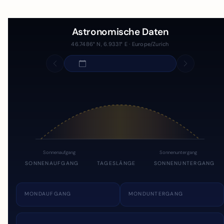
Astronomische Daten
46.7486° N, 6.9331° E · Europe/Zurich
Sonnenaufgang
Sonnenuntergang
SONNENAUFGANG
TAGESLÄNGE
SONNENUNTERGANG
MONDAUFGANG
MONDUNTERGANG