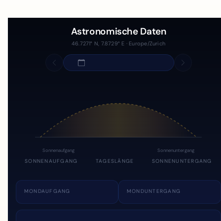
Astronomische Daten
46.7271° N, 7.8729° E · Europe/Zurich
Sonnenaufgang
Sonnenuntergang
SONNENAUFGANG
TAGESLÄNGE
SONNENUNTERGANG
MONDAUFGANG
MONDUNTERGANG