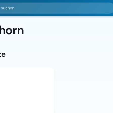
hen
horn
te