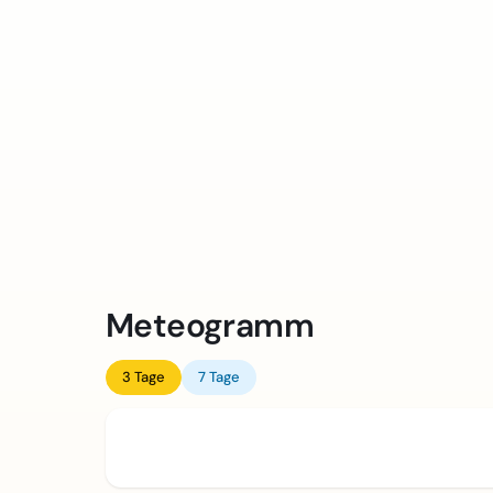
Meteogramm
3 Tage
7 Tage