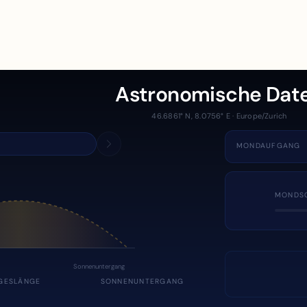
Astronomische Dat
46.6861° N, 8.0756° E · Europe/Zurich
MONDAUFGANG
MONDS
Sonnenuntergang
GESLÄNGE
SONNENUNTERGANG