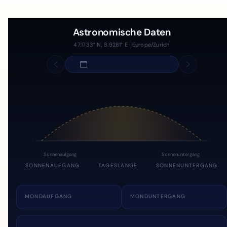
Astronomische Daten
47.1733° N, 8.9281° E · Europe/Zurich
Sonnenaufgang
Sonnenuntergang
SONNENAUFGANG
TAGESLÄNGE
SONNENUNTERGANG
MONDAUFGANG
MONDUNTERGANG