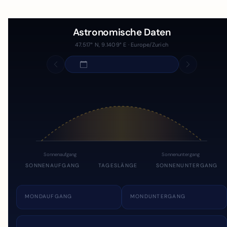
Astronomische Daten
47.517° N, 9.1409° E · Europe/Zurich
Sonnenaufgang
Sonnenuntergang
SONNENAUFGANG
TAGESLÄNGE
SONNENUNTERGANG
MONDAUFGANG
MONDUNTERGANG