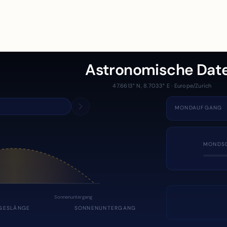
Astronomische Dat
47.6613° N, 8.7033° E · Europe/Zurich
MONDAUFGANG
MONDS
Sonnenuntergang
GESLÄNGE
SONNENUNTERGANG