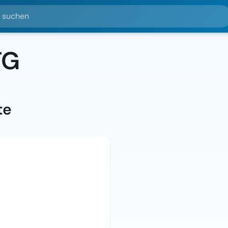
hen
TG
te