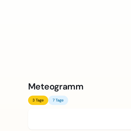
Meteogramm
3 Tage
7 Tage