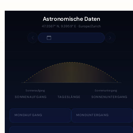
Astronomische Daten
47.3567° N, 9.3959° E · Europe/Zurich
Sonnenaufgang
Sonnenuntergang
SONNENAUFGANG
TAGESLÄNGE
SONNENUNTERGANG
MONDAUFGANG
MONDUNTERGANG