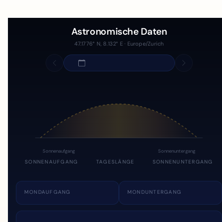
Astronomische Daten
47.1776° N, 8.132° E · Europe/Zurich
Sonnenaufgang
Sonnenuntergang
SONNENAUFGANG
TAGESLÄNGE
SONNENUNTERGANG
MONDAUFGANG
MONDUNTERGANG