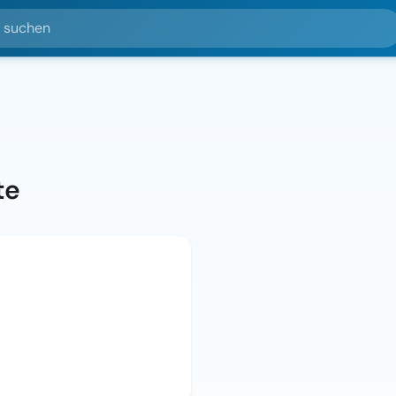
hen
n
te