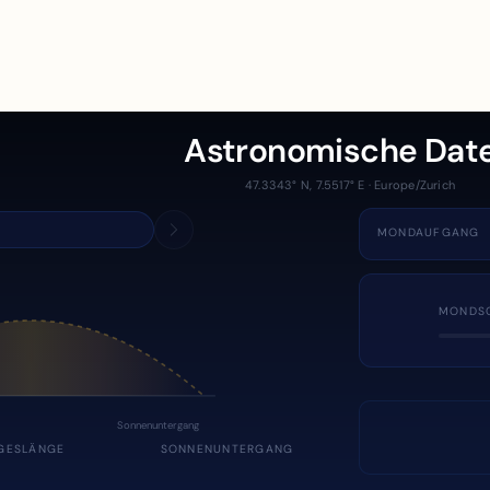
Astronomische Dat
47.3343° N, 7.5517° E · Europe/Zurich
MONDAUFGANG
MONDS
Sonnenuntergang
GESLÄNGE
SONNENUNTERGANG