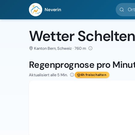
Ort suc
Neverin
Wetter Schelte
Kanton Bern, Schweiz · 760 m
Regenprognose pro Minu
Aktualisiert alle 5 Min.
4h freischalten