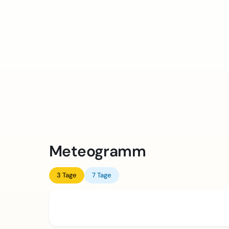
Meteogramm
3 Tage
7 Tage