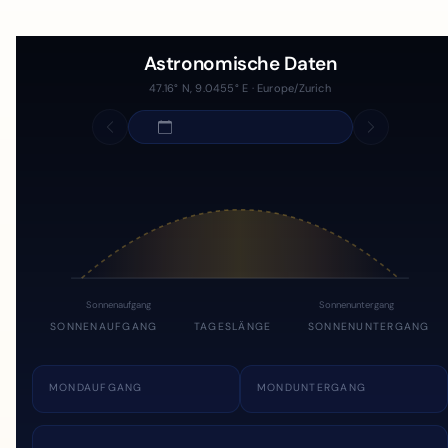
Astronomische Daten
47.16° N, 9.0455° E · Europe/Zurich
Sonnenaufgang
Sonnenuntergang
SONNENAUFGANG
TAGESLÄNGE
SONNENUNTERGANG
MONDAUFGANG
MONDUNTERGANG